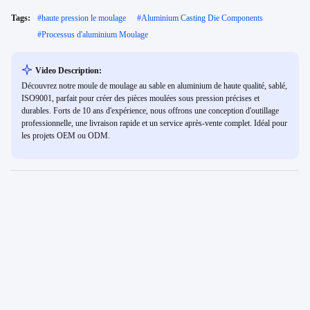
Tags:
#
haute pression le moulage
#
Aluminium Casting Die Components
#
Processus d'aluminium Moulage
Video Description:
Découvrez notre moule de moulage au sable en aluminium de haute qualité, sablé,
ISO9001, parfait pour créer des pièces moulées sous pression précises et
durables. Forts de 10 ans d'expérience, nous offrons une conception d'outillage
professionnelle, une livraison rapide et un service après-vente complet. Idéal pour
les projets OEM ou ODM.