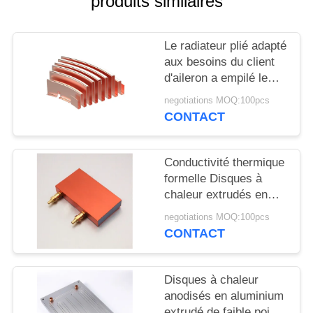
produits similaires
DEMANDEZ
UN DEVIS
Le radiateur plié adapté
aux besoins du client
PLAN
d'aileron a empilé le
cuivre d'aileron pour
DU
negotiations MOQ:100pcs
différentes formes
CONTACT
SITE
PRIVACY
Conductivité thermique
formelle Disques à
POLICY
chaleur extrudés en
aluminium avec finition
negotiations MOQ:100pcs
anodisée noire
CONTACT
Disques à chaleur
anodisés en aluminium
extrudé de faible poids,