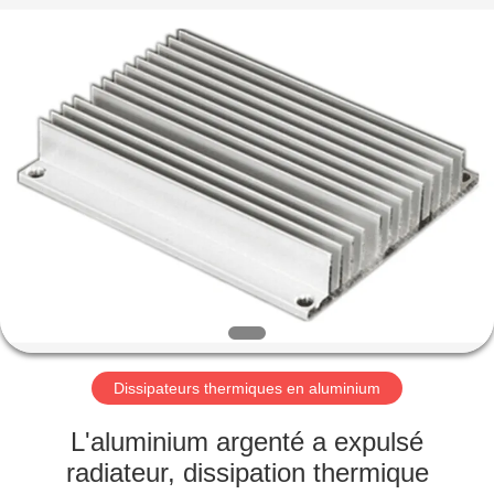
-
2026
LiFong(HK)
Industrial
Co.,Limited.
All
Rights
Reserved.
À
LA
MAISON
PRODUITS
VIDÉOS
À
Dissipateurs thermiques en aluminium
PROPOS
L'aluminium argenté a expulsé
DE
radiateur, dissipation thermique