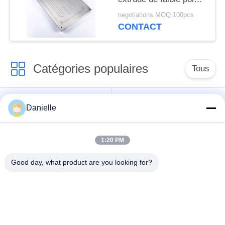
avec une bonne
negotiations MOQ:100pcs
résistance à la
CONTACT
corrosion
Catégories populaires
Tous
dissipateurs
Die Castings en
Danielle
thermiques en
aluminium
aluminium
1:20 PM
usinage en aluminium
Pièces tournées par
Good day, what product are you looking for?
de commande
commande
numérique par
numérique par
ordinateur
ordinateur
Plat de