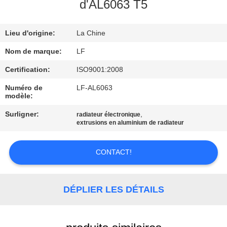
NOUS
d'AL6063 T5
Lieu d'origine:
La Chine
VISITE
DE
Nom de marque:
LF
L'USINE
Certification:
ISO9001:2008
Numéro de
LF-AL6063
modèle:
CONTRÔLE
Surligner:
,
radiateur électronique
DE
extrusions en aluminium de radiateur
LA
QUALITÉ
CONTACT!
NOUS
DÉPLIER LES DÉTAILS
CONTACTER