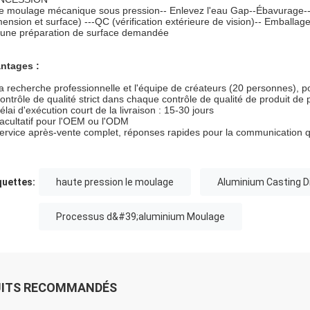
e moulage mécanique sous pression-- Enlevez l'eau Gap--Ébavurage-- Us
mension et surface) ---QC (vérification extérieure de vision)-- Emballag
une préparation de surface demandée
ntages :
a recherche professionnelle et l'équipe de créateurs (20 personnes), 
ontrôle de qualité strict dans chaque contrôle de qualité de produit de p
élai d'exécution court de la livraison : 15-30 jours
acultatif pour l'OEM ou l'ODM
ervice après-vente complet, réponses rapides pour la communication 
quettes:
haute pression le moulage
Aluminium Casting 
Processus d&#39;aluminium Moulage
UITS RECOMMANDÉS