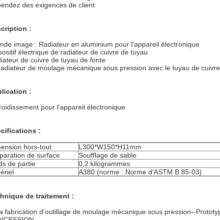
endez des exigences de client
cription :
nde image : Radiateur en aluminium pour l'appareil électronique
positif électrique de radiateur de cuivre de tuyau
iateur de cuivre de tuyau de fonte
radiateur de moulage mécanique sous pression avec le tuyau de cuivre
lication :
roidissement pour l'appareil électronique
cifications :
ension hors-tout
L300*W150*H11mm
paration de surface
Soufflage de sable
ds de partie
0,2 kilogrammes
ériel
A380 (norme : Norme d'ASTM B 85-03)
hnique de traitement :
a fabrication d'outillage de moulage mécanique sous pression--Prototy
NCESSION