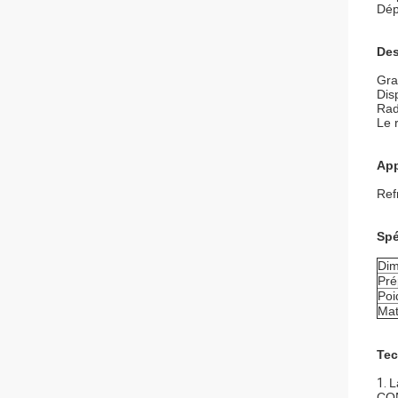
Dép
Des
Gra
Dis
Rad
Le 
App
Ref
Spé
Dim
Pré
Poi
Mat
Tec
1.
L
CO