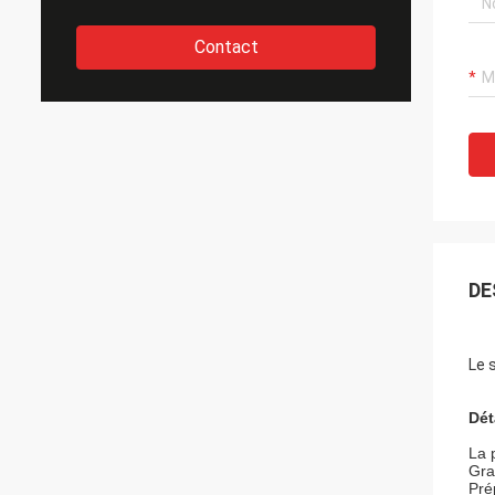
Contact
DE
Le 
Dét
La 
Gra
Pré