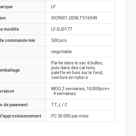
marque
LF
ion
ISO9001:2008,TS16949
e modèle
LF-DJ0177
 de commande min
500 pcs
negotiable
Partie dans le sac à bulles,
puis dans des cartons,
'emballage
palette en bois sur le fond,
ceinture en nylon e
MOQ 2 semaines, 10,000pcs+
ivraison
: 4 semaines.
s de paiement
TT, L / C
 d'approvisionnement
PC 30 000 par mois