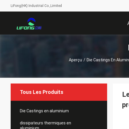
LiFong(HK) Industrial Co.,Limited
Aperçu
/
Die Castings En Alumi
Tous Les Produits
Le
pr
Die Castings en aluminium
dissipateurs thermiques en
aluminium