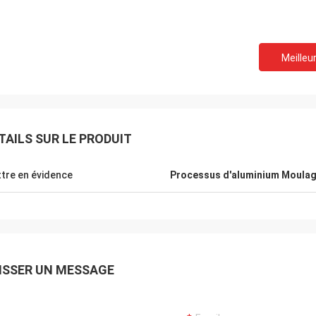
Meilleur
Robin Seifert
Sjak
TAILS SUR LE PRODUIT
les produits et services fournis par
C'est vrai nous ont plaisi
. Ils prennent en compte vraiment
affaires avec vous.
ntérêt.
tre en évidence
Processus d'aluminium Moula
ISSER UN MESSAGE