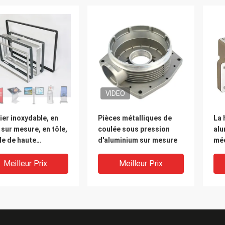
VIDEO
ier inoxydable, en
Pièces métalliques de
La 
 sur mesure, en tôle,
coulée sous pression
alu
le de haute
d'aluminium sur mesure
mé
sion, en tôle, en
pre
inium
par
Meilleur Prix
Meilleur Prix
l'é