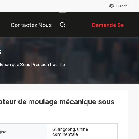
French
Contactez Nous
Demande De
s
Soumission
Mécanique Sous Pression Pour Le
diateur de moulage mécanique sous
Guangdong, Chine
gine
continentale