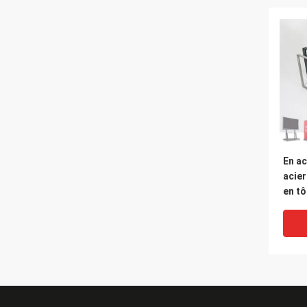
En ac
acier
en tô
préci
alum