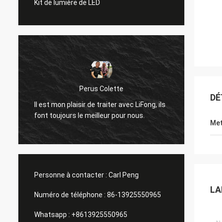
Kit de lumière de LED
Perus Colette
DÉ
J'aime 
Il est mon plaisir de traiter avec LiFong, ils
LiFong
font toujours le meilleur pour nous.
notre i
Met
Personne à contacter :
Carl Peng
LA
Numéro de téléphone :
86-13925550965
Whatsapp :
+8613925550965