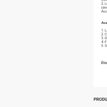
2.
L
(di
Auc
Ava
1.
L
2.
C
3.
D
4.
F
5.
S
Éti
PROD