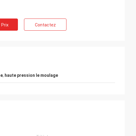
 Prix
Contactez
Marais de Kelly
r à faire des
LiFong est l'un de nos vendeurs désirés en
Chine
ge
,
haute pression le moulage