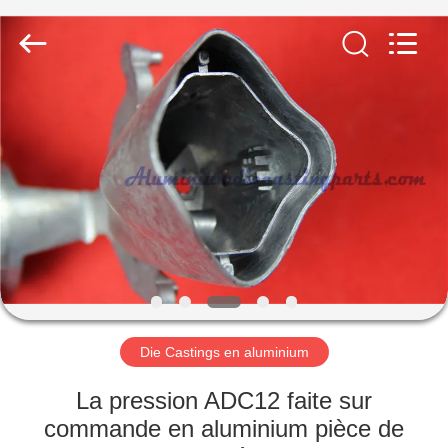
-
2026
LiFong(HK)
Industrial
Co.,Limited.
All
Rights
Reserved.
À
LA
MAISON
PRODUITS
VIDÉOS
À
Die Castings en aluminium
PROPOS
La pression ADC12 faite sur
DE
commande en aluminium pièce de