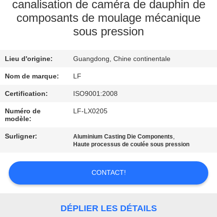
NOUS
canalisation de caméra de dauphin de
composants de moulage mécanique
sous pression
VISITE
DE
Lieu d'origine:
Guangdong, Chine continentale
L'USINE
Nom de marque:
LF
Certification:
ISO9001:2008
CONTRÔLE
DE
Numéro de
LF-LX0205
modèle:
LA
Surligner:
,
Aluminium Casting Die Components
QUALITÉ
Haute processus de coulée sous pression
CONTACT!
NOUS
CONTACTER
DÉPLIER LES DÉTAILS