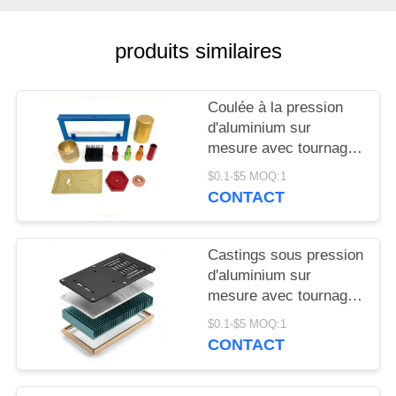
DEMANDEZ
UN DEVIS
produits similaires
PLAN
Coulée à la pression
DU
d'aluminium sur
mesure avec tournage
SITE
par fraisage CNC et
$0.1-$5 MOQ:1
usinage détaillé pour la
CONTACT
PRIVACY
fabrication de pièces
métalliques de
POLICY
précision
Castings sous pression
d'aluminium sur
mesure avec tournage
par fraisage CNC et
$0.1-$5 MOQ:1
usinage détaillé
CONTACT
permettant la
fabrication de pièces