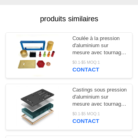
DEMANDEZ
UN DEVIS
produits similaires
PLAN
Coulée à la pression
DU
d'aluminium sur
SITE
mesure avec tournage
par fraisage CNC et
$0.1-$5 MOQ:1
usinage détaillé pour la
CONTACT
PRIVACY
fabrication de pièces
métalliques de
POLICY
précision
Castings sous pression
d'aluminium sur
mesure avec tournage
par fraisage CNC et
$0.1-$5 MOQ:1
usinage détaillé
CONTACT
permettant la
fabrication de pièces