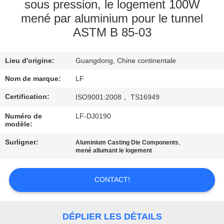
NOUS
sous pression, le logement 100W
mené par aluminium pour le tunnel
ASTM B 85-03
VISITE
DE
Lieu d'origine:
Guangdong, Chine continentale
L'USINE
Nom de marque:
LF
Certification:
ISO9001:2008， TS16949
CONTRÔLE
DE
Numéro de
LF-DJ0190
modèle:
LA
Surligner:
,
Aluminium Casting Die Components
QUALITÉ
mené allumant le logement
NOUS
CONTACT!
CONTACTER
DÉPLIER LES DÉTAILS