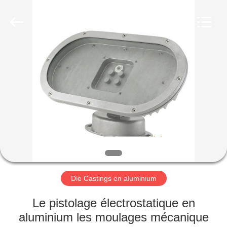
-
2026
LiFong(HK)
Industrial
Co.,Limited.
All
Rights
Reserved.
À
LA
MAISON
PRODUITS
VIDÉOS
À
Die Castings en aluminium
PROPOS
Le pistolage électrostatique en
DE
aluminium les moulages mécanique