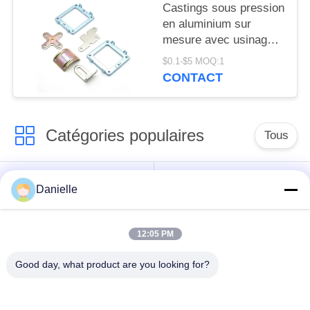
métalliques de
Castings sous pression
précision
en aluminium sur
mesure avec usinage
CNC et services de
$0.1-$5 MOQ:1
tournage fournissant
CONTACT
des pièces métalliques
de précision avec un
savoir-faire et des
Catégories populaires
performances détaillés
Tous
dissipateurs
Die Castings en
Danielle
thermiques en
aluminium
aluminium
12:05 PM
usinage en aluminium
Pièces tournées par
Good day, what product are you looking for?
de commande
commande
numérique par
numérique par
ordinateur
ordinateur