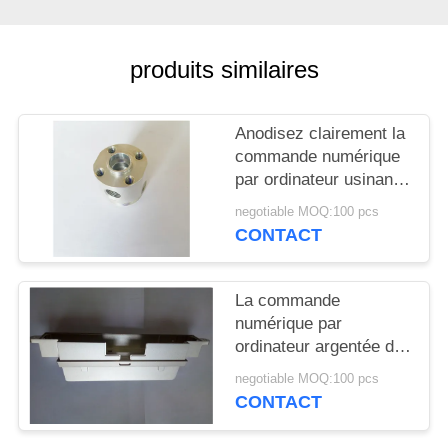
DEMANDEZ
UN DEVIS
produits similaires
PLAN
Anodisez clairement la
DU
commande numérique
SITE
par ordinateur usinant
précieux de pièces de
negotiable MOQ:100 pcs
processus haut avec
PRIVACY
CONTACT
des trous
POLICY
La commande
numérique par
ordinateur argentée de
haute précision
negotiable MOQ:100 pcs
d'anodisation a usiné la
CONTACT
couverture pour l'avion,
OEM/ODM