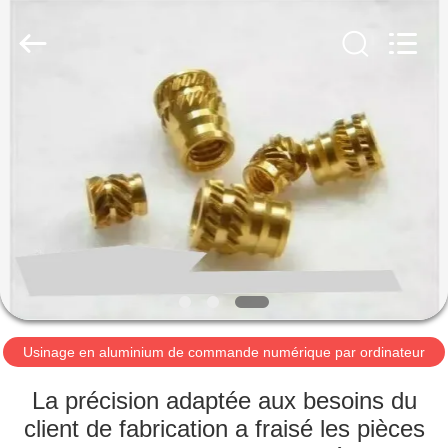
-
2026
LiFong(HK)
Industrial
Co.,Limited.
All
Rights
Reserved.
À
LA
MAISON
PRODUITS
VIDÉOS
À
Usinage en aluminium de commande numérique par ordinateur
PROPOS
La précision adaptée aux besoins du
DE
client de fabrication a fraisé les pièces