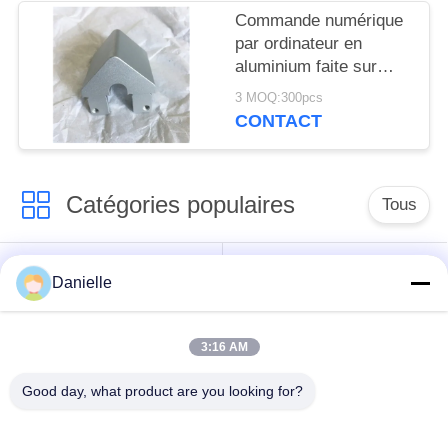
Commande numérique
par ordinateur en
aluminium faite sur
commande de
3 MOQ:300pcs
précision usinant
CONTACT
Endcap avec le
perçage
Catégories populaires
Tous
dissipateurs
Die Castings en
Danielle
thermiques en
aluminium
aluminium
3:16 AM
usinage en aluminium
Pièces tournées par
Good day, what product are you looking for?
de commande
commande
numérique par
numérique par
ordinateur
ordinateur