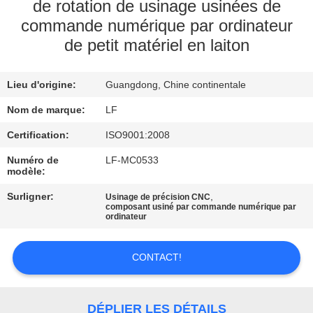
NOUS
de rotation de usinage usinées de
commande numérique par ordinateur
de petit matériel en laiton
VISITE
DE
Lieu d'origine:
Guangdong, Chine continentale
L'USINE
Nom de marque:
LF
Certification:
ISO9001:2008
CONTRÔLE
DE
Numéro de
LF-MC0533
modèle:
LA
Surligner:
,
Usinage de précision CNC
QUALITÉ
composant usiné par commande numérique par
ordinateur
NOUS
CONTACT!
CONTACTER
DÉPLIER LES DÉTAILS