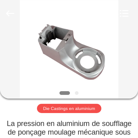
-
2026
LiFong(HK)
Industrial
Co.,Limited.
All
Rights
Reserved.
À
LA
MAISON
PRODUITS
VIDÉOS
À
Die Castings en aluminium
PROPOS
La pression en aluminium de soufflage
DE
de ponçage moulage mécanique sous