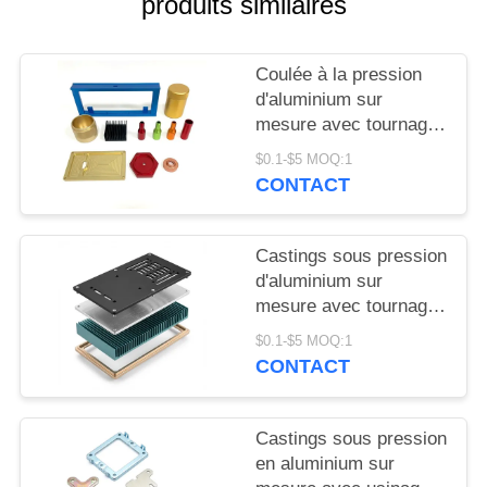
produits similaires
DEMANDEZ
UN DEVIS
Coulée à la pression
d'aluminium sur
PLAN
mesure avec tournage
DU
par fraisage CNC et
$0.1-$5 MOQ:1
usinage détaillé pour la
SITE
CONTACT
fabrication de pièces
métalliques de
précision
PRIVACY
Castings sous pression
d'aluminium sur
POLICY
mesure avec tournage
par fraisage CNC et
$0.1-$5 MOQ:1
usinage détaillé
CONTACT
permettant la
fabrication de pièces
métalliques de
Castings sous pression
précision
en aluminium sur