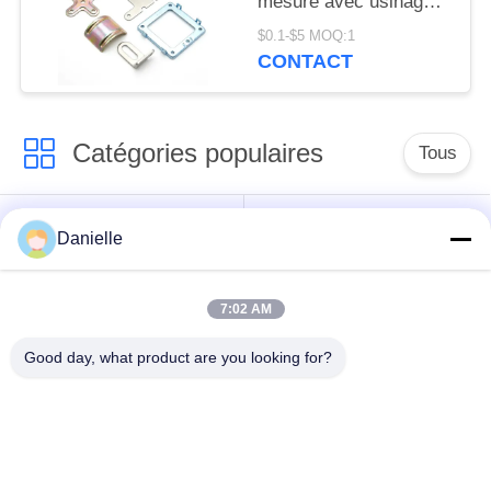
mesure avec usinage
CNC et services de
$0.1-$5 MOQ:1
tournage fournissant
CONTACT
des pièces métalliques
de précision avec un
savoir-faire et des
Catégories populaires
performances détaillés
Tous
dissipateurs
Die Castings en
Danielle
thermiques en
aluminium
aluminium
7:02 AM
usinage en aluminium
Pièces tournées par
Good day, what product are you looking for?
de commande
commande
numérique par
numérique par
ordinateur
ordinateur
Plat de