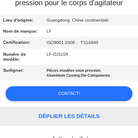
NOUS
pression pour le corps d'agitateur
Lieu d'origine:
Guangdong, Chine continentale
VISITE
DE
Nom de marque:
LF
L'USINE
Certification:
ISO9001:2008， TS16949
Numéro de
LF-DJ1109
modèle:
CONTRÔLE
DE
Surligner:
,
Pièces moulées sous pression
Aluminium Casting Die Components
LA
QUALITÉ
CONTACT!
NOUS
DÉPLIER LES DÉTAILS
CONTACTER