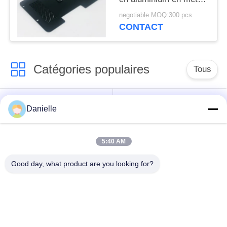
de tôle d'acier
negotiable MOQ:300 pcs
d'électrodéposition
CONTACT
gravure à l'eau-forte de
coupe des pièces/laser
Catégories populaires
Tous
dissipateurs
Die Castings en
Danielle
thermiques en
aluminium
aluminium
5:40 AM
usinage en aluminium
Pièces tournées par
Good day, what product are you looking for?
de commande
commande
numérique par
numérique par
ordinateur
ordinateur
Plat de