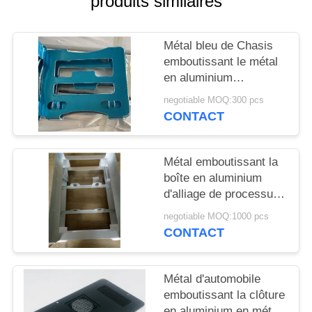
produits similaires
DEMANDEZ
UN DEVIS
Métal bleu de Chasis
emboutissant le métal
PLAN
en aluminium
emboutissant l'usinage
DU
negotiable MOQ:300 pcs
de commande
CONTACT
SITE
numérique par
ordinateur de Gray
Bracket
PRIVACY
Métal emboutissant la
boîte en aluminium
POLICY
d'alliage de processus
de tôle de processus
negotiable MOQ:1000 pcs
pour la pêche enduite
CONTACT
de poudre
Métal d'automobile
emboutissant la clôture
en aluminium en métal