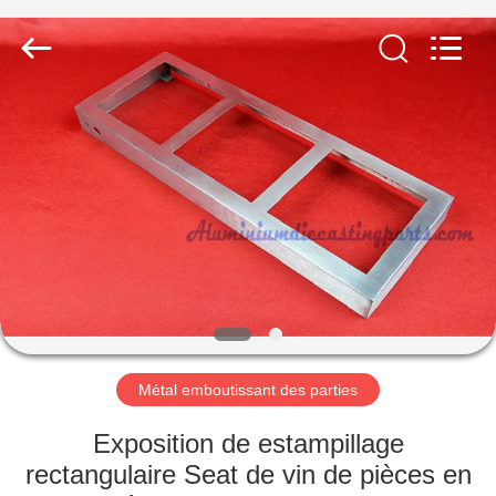
-
2026
LiFong(HK)
Industrial
Co.,Limited.
All
Rights
Reserved.
À
LA
MAISON
PRODUITS
VIDÉOS
À
Métal emboutissant des parties
PROPOS
Exposition de estampillage
DE
rectangulaire Seat de vin de pièces en