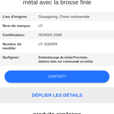
NOUS
métal avec la brosse finie
Lieu d'origine:
Guangdong, Chine continentale
VISITE
DE
Nom de marque:
LF
L'USINE
Certification:
ISO9001:2008
Numéro de
LF-SQ0909
modèle:
CONTRÔLE
Surligner:
,
Emboutissage de métal Precision
DE
timbres faits sur commande en métal
LA
QUALITÉ
CONTACT!
NOUS
DÉPLIER LES DÉTAILS
CONTACTER