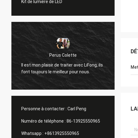
Kit de lumière de LED
DÉ
Perus Colette
J'aime 
Il est mon plaisir de traiter avec LiFong, ils
Met
LiFong
font toujours le meilleur pour nous.
notre i
LA
Personne à contacter :
Carl Peng
Numéro de téléphone :
86-13925550965
Whatsapp :
+8613925550965