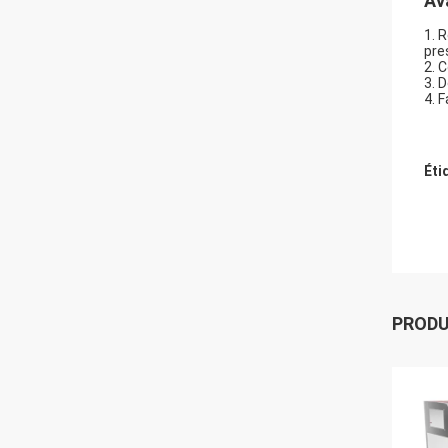
Av
1. 
pre
2. 
3. D
4. 
Éti
PROD