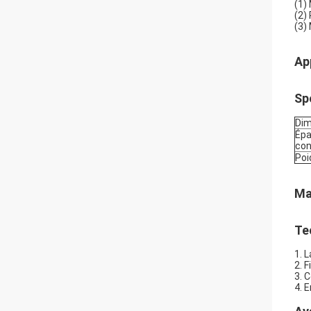
(1)
(2)
(3)
App
Sp
Dim
Épa
con
Poi
Ma
Te
1. 
2. 
3. 
4. 