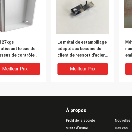
l 27kgs
Le métal de estampillage
Mé
utissant le cas de
adapté aux besoins du
num
essus de contrôle
client de ressort d'acier
emb
tronique pour
inoxydable a embouti des
par
ipement industriel
pièces
Meilleur Prix
Meilleur Prix
À propos
Profil de la société
Nouvelles
Visite d'usine
Des cas