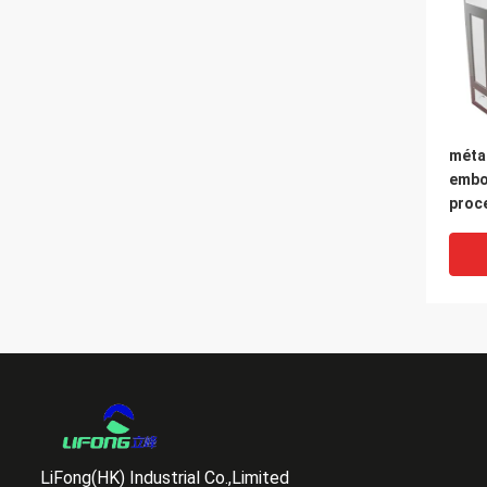
méta
embo
proc
élec
l'équ
LiFong(HK) Industrial Co.,Limited