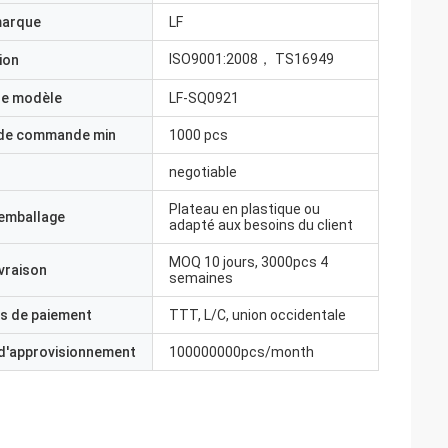
marque
LF
ISO9001:2008， TS16949
ion
e modèle
LF-SQ0921
 de commande min
1000 pcs
negotiable
Plateau en plastique ou
'emballage
adapté aux besoins du client
MOQ 10 jours, 3000pcs 4
ivraison
semaines
s de paiement
TTT, L/C, union occidentale
 d'approvisionnement
100000000pcs/month