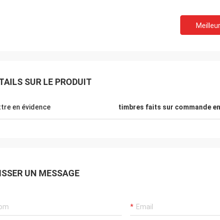
Meilleur
TAILS SUR LE PRODUIT
Robin Seifert
Sjak
les produits et services fournis par
C'est vrai nous ont plaisi
tre en évidence
timbres faits sur commande en
. Ils prennent en compte vraiment
affaires avec vous.
ntérêt.
ISSER UN MESSAGE