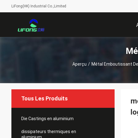
LiFong(HK) Industrial Co.,Limited
Mé
Aperçu
/
Métal Emboutissant De
Tous Les Produits
mé
lo
Die Castings en aluminium
dissipateurs thermiques en
aluminium