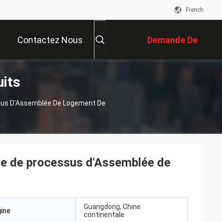
French
Contactez Nous
Demande De
its
Soumission
sus D'Assemblée De Logement De
se de processus d'Assemblée de
Guangdong, Chine
gine
continentale