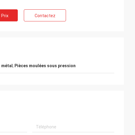
 Prix
Contactez
Marais de Kelly
r à faire des
LiFong est l'un de nos vendeurs désirés en
 métal
,
Pièces moulées sous pression
Chine