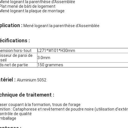
 Mené logeant la parenthèse d'Assemblée
 Plat mené de bâti de logement
 Mené logeant la plaque de montage
lication :
Mené logeant la parenthèse d'Assemblée
écifications :
ension hors-tout
L271*W101*H30mm
isseur de paroi de
3.0mm
seil
ds net de partie
150 grammes
tériel :
Aluminium 5052
chnique de traitement :
Laser coupant à la formation, trous de forage
Finition : Cataphorese et revêtement de poudre noire (utilisation d'extér
Contrôle de qualité
Emballage