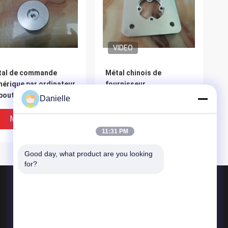
VIDEO
tal de commande
Métal chinois de
érique par ordinateur
fournisseur
outissant des
emboutissant des pièces
Danielle
ties autour des pièces
emboutissant des pièces
en métal
Meilleur Prix
Meilleur Prix
11:31 PM
Good day, what product are you looking 
for?
Produits
Die Castings en aluminium
dissipateurs thermiques en aluminium